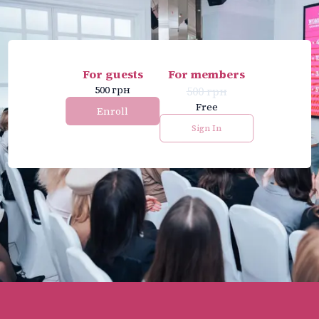
For guests
For members
500 грн
500
грн
Free
Enroll
Sign In