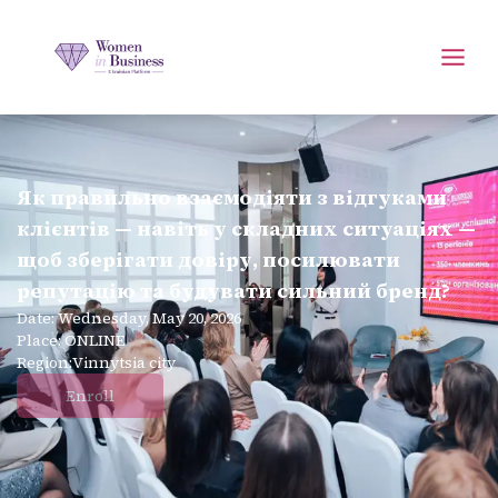
Як правильно взаємодіяти з відгуками
клієнтів — навіть у складних ситуаціях —
щоб зберігати довіру, посилювати
репутацію та будувати сильний бренд?
Date
:
Wednesday, May 20, 2026
Place
:
ONLINE
Region
:
Vinnytsia city
Enroll