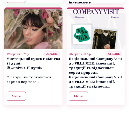
інструмент...
More
OFFLINE
OFFLINE
12 серпня 2026 р.
20 серпня 2026 р.
Мистецький проєкт «Квітка
Національний Company Visit
її душі»
до VILLA MILK: інновації,
🌸 «Квітка її душі»
традиції та відпочинок
серед природи
Є історії, які торкаються
Національний
Company Visit
серця з першого...
до VILLA MILK: інновації,
традиції та відпочи...
More
More