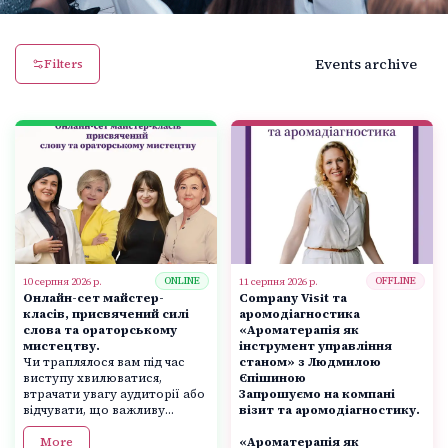
Events archive
Filters
ONLINE
OFFLINE
10 серпня 2026 р.
11 серпня 2026 р.
Онлайн-сет майстер-
Company Visit та
класів, присвячений силі
аромодіагностика
слова та ораторському
«Ароматерапія як
мистецтву.
інструмент управління
Чи траплялося вам під час
станом» з Людмилою
виступу хвилюватися,
Єпішиною
втрачати увагу аудиторії або
Запрошуємо на компані
відчувати, що важливу...
візит та аромодіагностику.
More
«Ароматерапія як